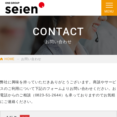
MENU
CONTACT
事業領域
お問い合わせ
会社概要
お知らせ
HOME
お問い合わせ
プライバシーポリシー
弊社に興味を持っていただきありがとうございます。商談やサービ
スのご利用について下記のフォームよりお問い合わせください。お
0823-51-2644
電話からのご相談（0823-51-2644）も承っておりますのでお気軽
[受付時間] 9:00-17:00(平日)
にご連絡ください。
メールでのお問い合わせ