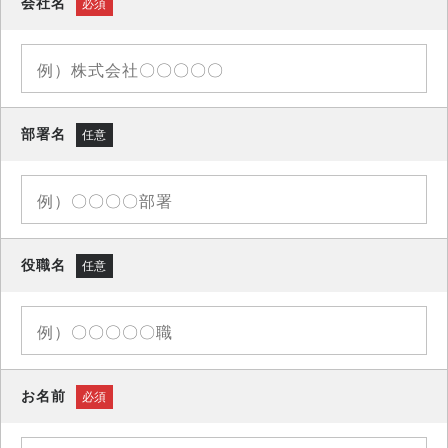
会社名
必須
部署名
任意
役職名
任意
お名前
必須